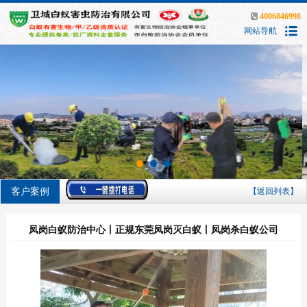
4006846998
网站导航
客户案例
【返回列表】
凤岗白蚁防治中心丨正规东莞凤岗灭白蚁丨凤岗杀白蚁公司